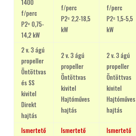
1400
f/perc
f/perc
f/perc
P2= 2,2-18,5
P2= 1,5-5,5
P2= 0,75-
kW
kW
14,2 kW
2 v. 3 ágú
2 v. 3 ágú
2 v. 3 ágú
propeller
propeller
propeller
Öntöttvas
Öntöttvas
Öntöttvas
és SS
kivitel
kivitel
kivitel
Hajtóműves
Hajtóműves
Direkt
hajtás
hajtás
hajtás
Ismertető
Ismertető
Ismertető