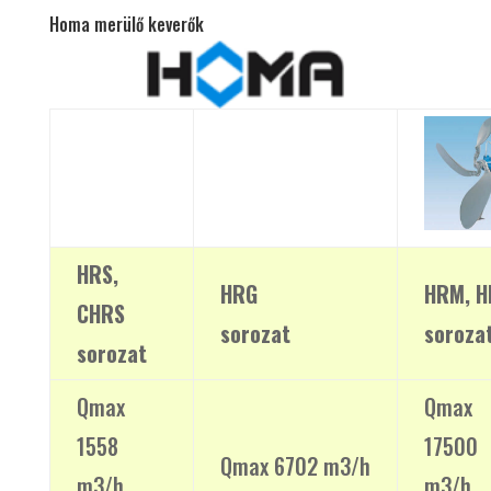
Homa merülő keverők
HRS,
HRG
HRM, H
CHRS
sorozat
soroza
sorozat
Qmax
Qmax
1558
17500
Qmax 6702 m3/h
m3/h
m3/h