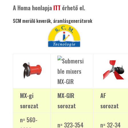
A Homa honlapja
ITT
érhető el.
SCM merülő keverők, áramlásgenerátorok
MX-gi
MX-GIR
AF
sorozat
sorozat
sorozat
n= 560-
n= 323-354
n= 32-34