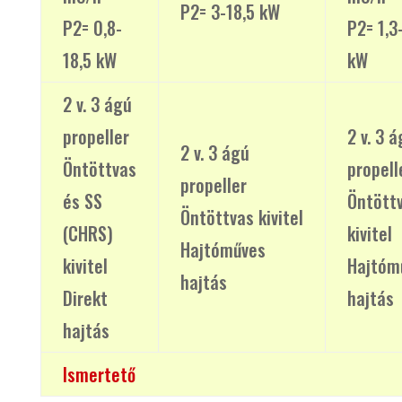
P2= 3-18,5 kW
P2= 0,8-
P2= 1,3
18,5 kW
kW
2 v. 3 ágú
propeller
2 v. 3 
2 v. 3 ágú
Öntöttvas
propell
propeller
és SS
Öntött
Öntöttvas kivitel
(CHRS)
kivitel
Hajtóműves
kivitel
Hajtóm
hajtás
Direkt
hajtás
hajtás
Ismertető