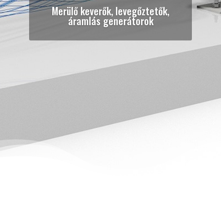
Merülő keverők, levegőztetők,
áramlás generátorok