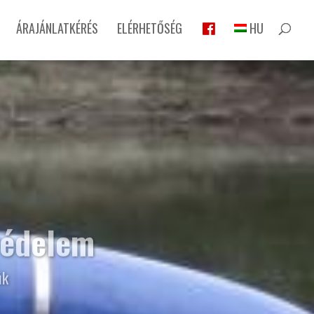
ÁRAJÁNLATKÉRÉS
ELÉRHETŐSÉG
HU
védelem
úk