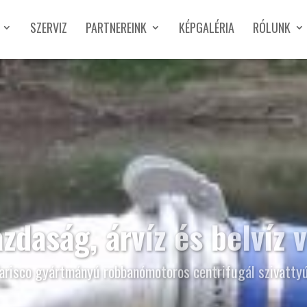
SZERVIZ
PARTNEREINK
KÉPGALÉRIA
RÓLUNK
zdaság, árvíz és belvíz 
arisco gyártmányú robbanómotoros centrifugál szivatty