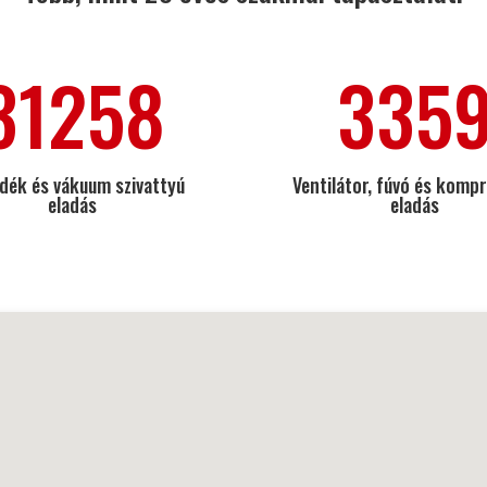
31258
335
dék és vákuum szivattyú
Ventilátor, fúvó és komp
eladás
eladás