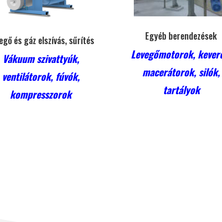
Egyéb berendezések
egő és gáz elszívás, sűrítés
Levegőmotorok, kever
Vákuum szivattyúk,
macerátorok, silók,
ventilátorok, fúvók,
tartályok
kompresszorok