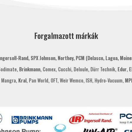
Forgalmazott márkák
 Ingersoll-Rand, SPX Johnson, Northey, PCM (Delasco, Lagoa, Moine
 Sodimate,
Brinkmann
, Comex, Cucchi, Deloule, Dürr Technik,
Edur
,
E
p, Mangra,
Kral
, Pan World, OFT, Weir Wemco, ISH, Hydro-Vacuum,
MPR