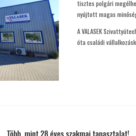
tisztes polgári megélhe
nyújtott magas minősé
A VALASEK Szivattyútec
óta családi vállalkozás
Több, mint 28 éves szakmai tapasztalat!