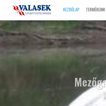
KEZDŐLAP
TERMÉKEINK
Mezőga
V