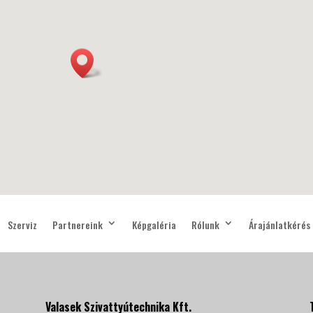
Szerviz
Partnereink
Képgaléria
Rólunk
Árajánlatkérés
Valasek Szivattyútechnika Kft.