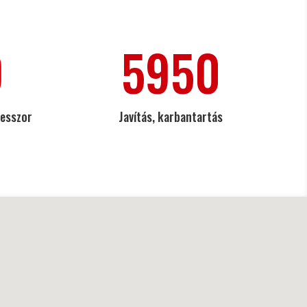
9
5950
resszor
Javítás, karbantartás