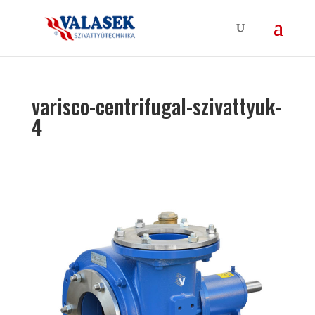
varisco-centrifugal-szivattyuk-
4