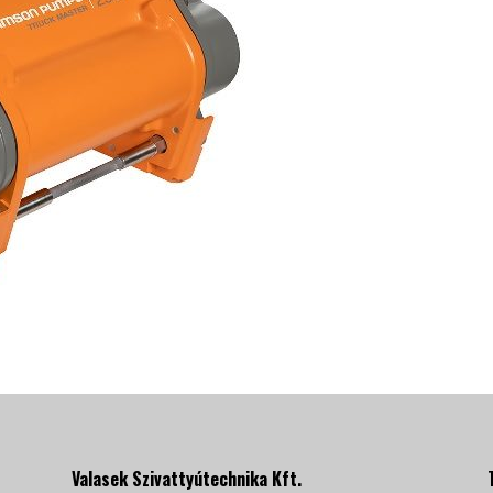
Valasek Szivattyútechnika Kft.