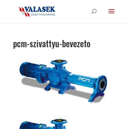
pcm-szivattyu-bevezeto