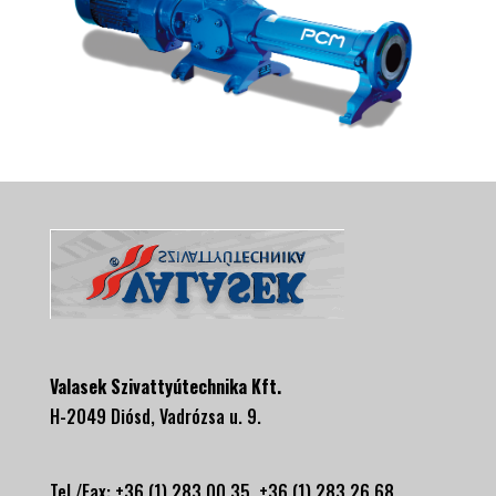
Valasek Szivattyútechnika Kft.
H-2049 Diósd, Vadrózsa u. 9.
Tel./Fax: +36 (1) 283 00 35, +
36 (1) 283 26 68