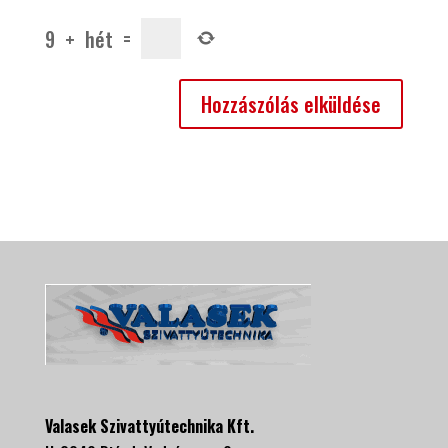
9
+
hét
=
Valasek Szivattyútechnika Kft.