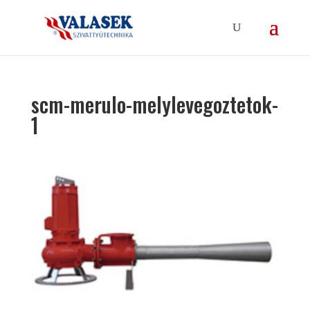
scm-merulo-melylevegoztetok-
1