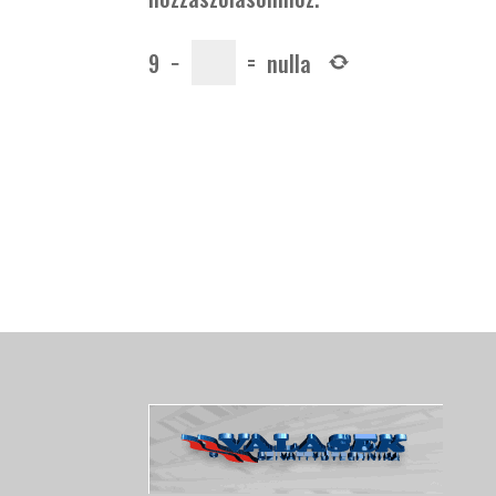
9
−
=
nulla