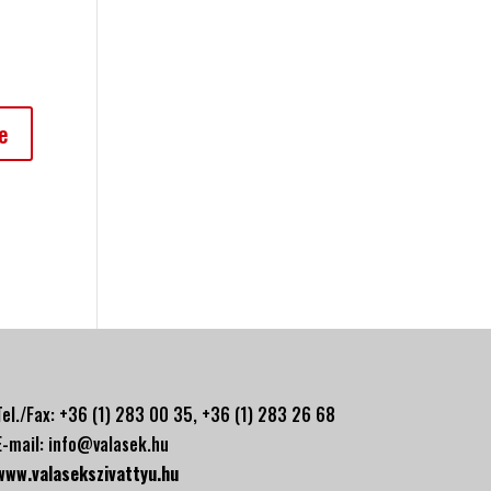
Tel./Fax: +36 (1) 283 00 35, +
36 (1) 283 26 68
E-mail:
info@valasek.hu
www.valasekszivattyu.hu