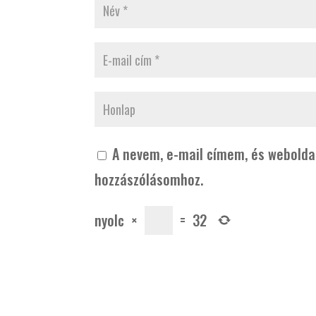
A nevem, e-mail címem, és webold
hozzászólásomhoz.
nyolc
×
=
32