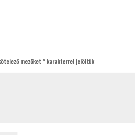
kötelező mezőket
*
karakterrel jelöltük