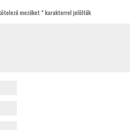
kötelező mezőket
*
karakterrel jelöltük