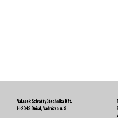
Valasek Szivattyútechnika Kft.
H-2049 Diósd, Vadrózsa u. 9.