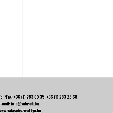
Tel./Fax: +36 (1) 283 00 35, +
36 (1) 283 26 68
E-mail:
info@valasek.hu
www.valasekszivattyu.hu