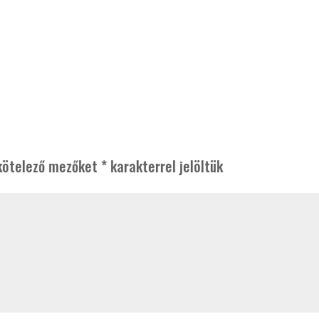
kötelező mezőket
*
karakterrel jelöltük