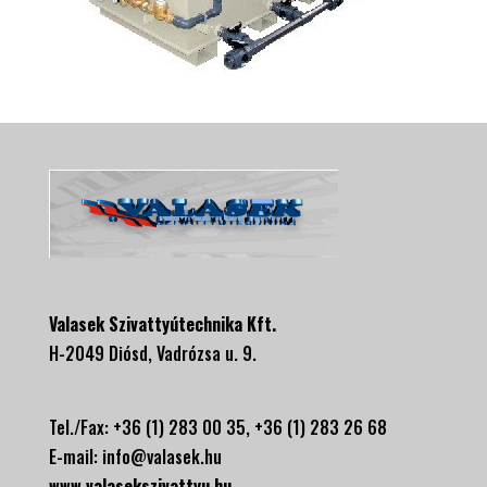
Valasek Szivattyútechnika Kft.
H-2049 Diósd, Vadrózsa u. 9.
Tel./Fax: +36 (1) 283 00 35, +
36 (1) 283 26 68
E-mail:
info@valasek.hu
www.valasekszivattyu.hu