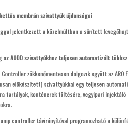
 kettős membrán szivattyúk újdonságai
ggal jelentkezett a közelmúltban a sűrített levegőha
ég az AODD szivattyúkhoz teljesen automatizált többsz
O Controller zökkenőmentesen dolgozik együtt az ARO E
kusan előkészített) szivattyúkkal egy teljesen automat
ára tartályok, konténerek töltésére, vegyipari injektá
okra.
pump controller távirányítóval programozható a különf