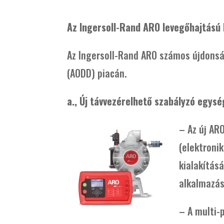
Az Ingersoll-Rand ARO levegőhajtású
Az Ingersoll-Rand ARO számos újdonsá
(AODD) piacán.
a., Új távvezérelhető szabályzó egys
– Az új AR
(elektroni
kialakítás
alkalmazás
– A multi-