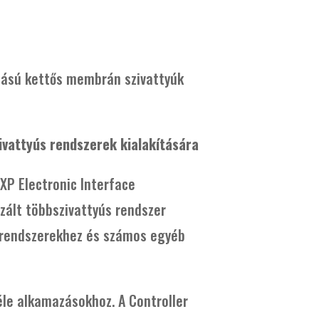
jtású kettős membrán szivattyúk
ivattyús rendszerek kialakítására
XP Electronic Interface
izált többszivattyús rendszer
ló rendszerekhez és számos egyéb
éle alkamazásokhoz. A Controller