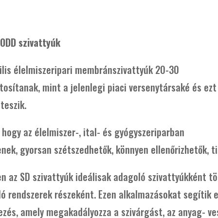
 AODD szivattyúk
lis élelmiszeripari membránszivattyúk 20-30
ztosítanak, mint a jelenlegi piaci versenytársaké és ezt
teszik.
 hogy az élelmiszer-, ital- és gyógyszeriparban
ek, gyorsan szétszedhetők, könnyen ellenőrizhetők, ti
 az SD szivattyúk ideálisak adagoló szivattyúkként tö
 rendszerek részeként. Ezen alkalmazásokat segítik elő
vezés, amely megakadályozza a szivárgást, az anyag- v