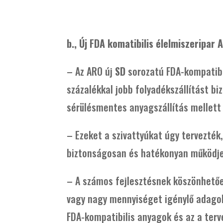
b., Új FDA komatibilis élelmiszeripar
– Az ARO új
SD
sorozatú FDA-kompatibi
százalékkal jobb folyadékszállítást bi
sérülésmentes anyagszállítás mellett 
– Ezeket a szivattyúkat úgy tervezték,
biztonságosan és hatékonyan működjen
– A számos fejlesztésnek köszönhetően
vagy nagy mennyiséget igénylő adagoló
FDA-kompatibilis anyagok és az a ter