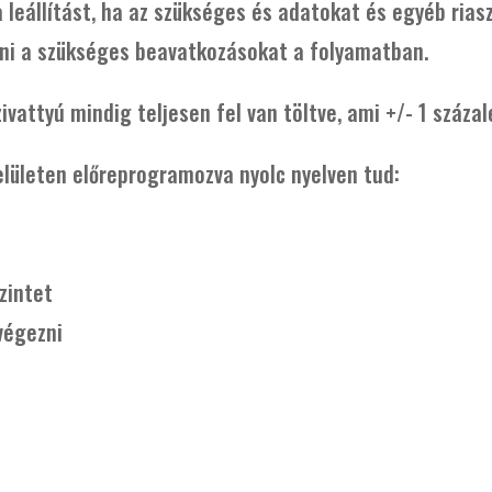
 a leállítást, ha az szükséges és adatokat és egyéb ria
ezni a szükséges beavatkozásokat a folyamatban.
zivattyú mindig teljesen fel van töltve, ami +/- 1 száza
lületen előreprogramozva nyolc nyelven tud:
szintet
végezni