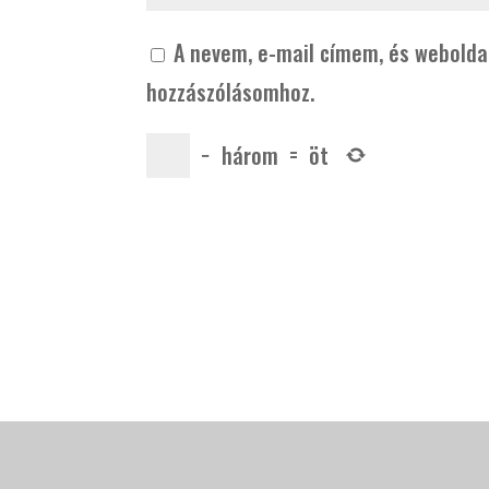
A nevem, e-mail címem, és webold
hozzászólásomhoz.
−
három
=
öt