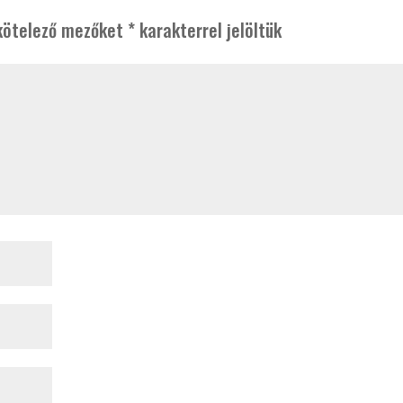
kötelező mezőket
*
karakterrel jelöltük