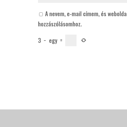
A nevem, e-mail címem, és webold
hozzászólásomhoz.
3
−
egy
=