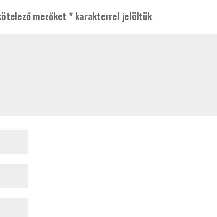
kötelező mezőket
*
karakterrel jelöltük