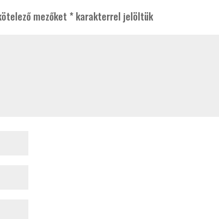
kötelező mezőket
*
karakterrel jelöltük