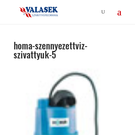
homa-szennyezettviz-
szivattyuk-5