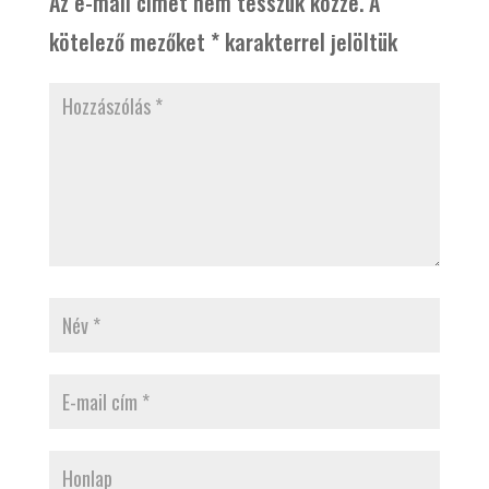
Az e-mail címet nem tesszük közzé.
A
kötelező mezőket
*
karakterrel jelöltük