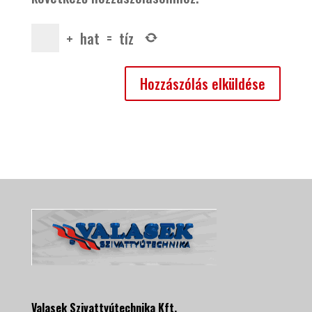
+
hat
=
tíz
Valasek Szivattyútechnika Kft.