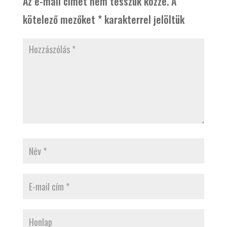
Az e-mail címet nem tesszük közzé.
A
kötelező mezőket
*
karakterrel jelöltük