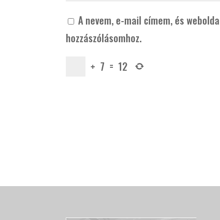
A nevem, e-mail címem, és webold
hozzászólásomhoz.
+
7
=
12