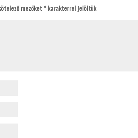
kötelező mezőket
*
karakterrel jelöltük