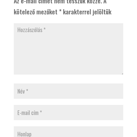
Az e-mail címet nem tesszük közzé.
A
kötelező mezőket
*
karakterrel jelöltük