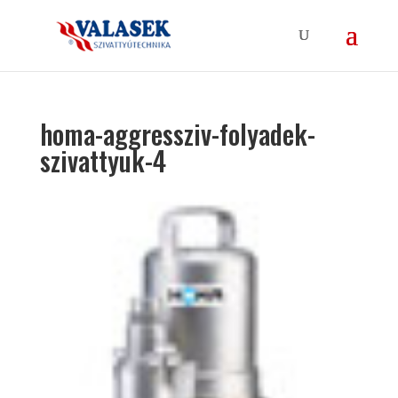
homa-aggressziv-folyadek-
szivattyuk-4