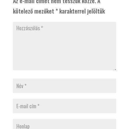
Az e-mail címet nem tesszük közzé.
A
kötelező mezőket
*
karakterrel jelöltük