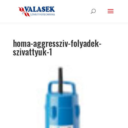
homa-aggressziv-folyadek-
szivattyuk-1