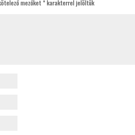
kötelező mezőket
*
karakterrel jelöltük