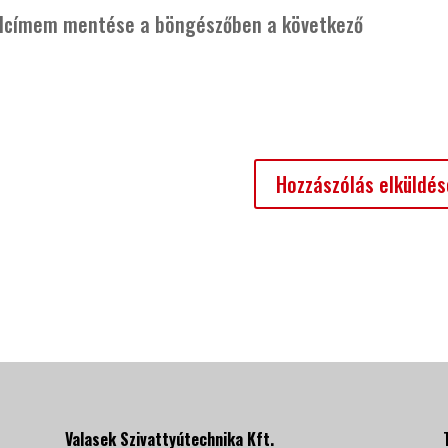
alcímem mentése a böngészőben a következő
Valasek Szivattyútechnika Kft.