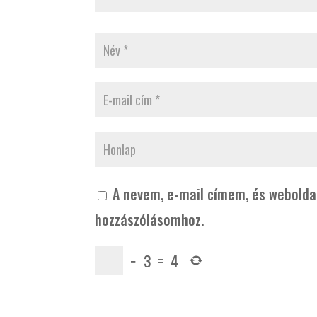
A nevem, e-mail címem, és webold
hozzászólásomhoz.
−
3
=
4