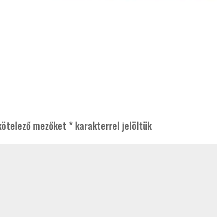
kötelező mezőket
*
karakterrel jelöltük