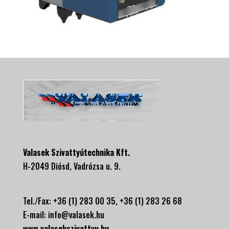
Valasek Szivattyútechnika Kft.
H-2049 Diósd, Vadrózsa u. 9.
Tel./Fax: +36 (1) 283 00 35, +
36 (1) 283 26 68
E-mail:
info@valasek.hu
www.valasekszivattyu.hu