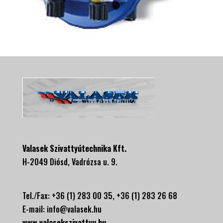
Valasek Szivattyútechnika Kft.
H-2049 Diósd, Vadrózsa u. 9.
Tel./Fax: +36 (1) 283 00 35, +
36 (1) 283 26 68
E-mail:
info@valasek.hu
www.valasekszivattyu.hu