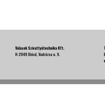
Valasek Szivattyútechnika Kft.
H-2049 Diósd, Vadrózsa u. 9.