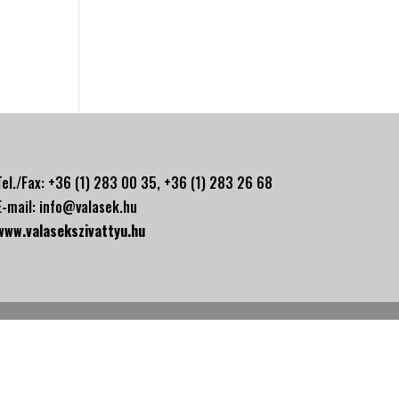
Tel./Fax: +36 (1) 283 00 35, +
36 (1) 283 26 68
E-mail:
info@valasek.hu
www.valasekszivattyu.hu