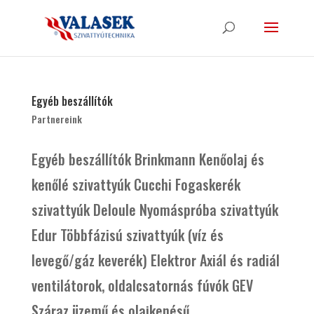
Egyéb beszállítók
Partnereink
Egyéb beszállítók Brinkmann Kenőolaj és
kenőlé szivattyúk Cucchi Fogaskerék
szivattyúk Deloule Nyomáspróba szivattyúk
Edur Többfázisú szivattyúk (víz és
levegő/gáz keverék) Elektror Axiál és radiál
ventilátorok, oldalcsatornás fúvók GEV
Száraz üzemű és olajkenésű...