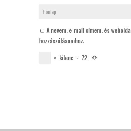
A nevem, e-mail címem, és webold
hozzászólásomhoz.
×
kilenc
=
72