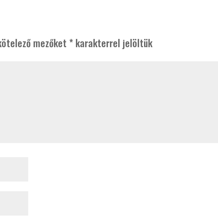
kötelező mezőket
*
karakterrel jelöltük