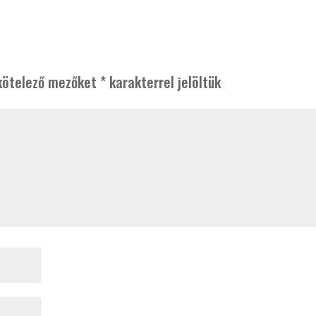
kötelező mezőket
*
karakterrel jelöltük