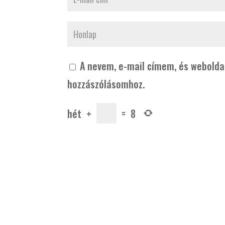
A nevem, e-mail címem, és webold
hozzászólásomhoz.
hét
+
=
8