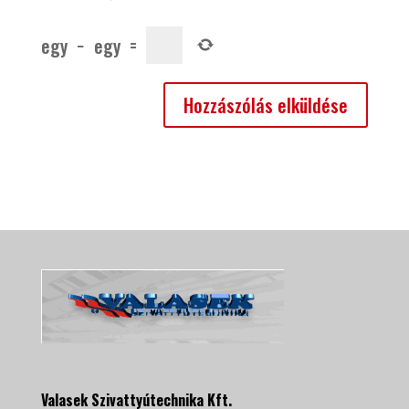
egy
−
egy
=
Valasek Szivattyútechnika Kft.