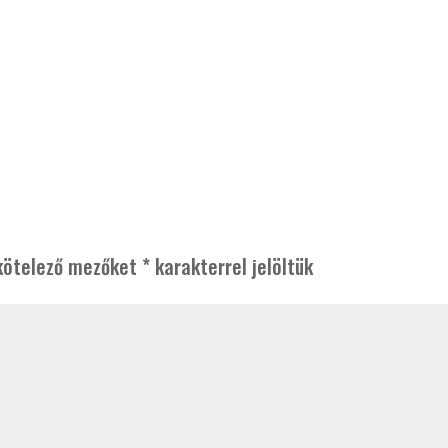
kötelező mezőket
*
karakterrel jelöltük