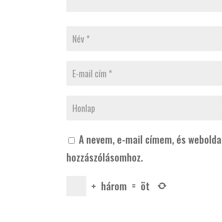
A nevem, e-mail címem, és webold
hozzászólásomhoz.
+
három
=
öt