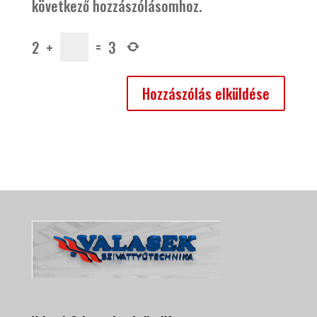
következő hozzászólásomhoz.
2
+
=
3